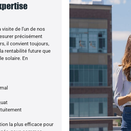
expertise
visite de l’un de nos
esurer précisément
s, il convient toujours,
a rentabilité future que
le solaire. En
imal
quat
atuitement
tion la plus efficace pour