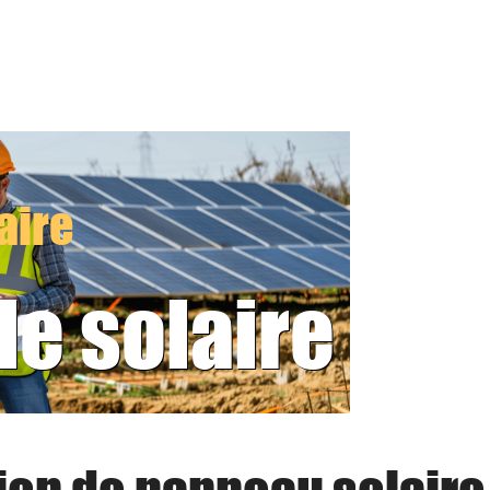
aire
le solaire