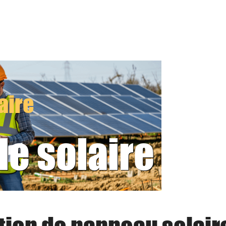
aire
le solaire