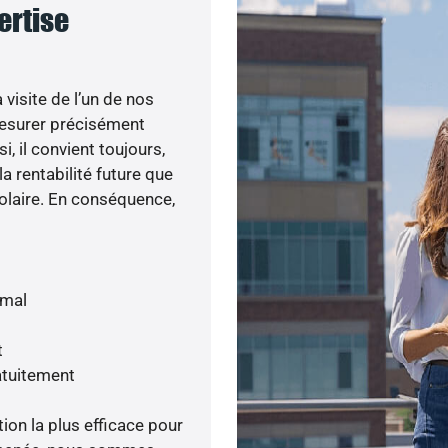
pertise
visite de l’un de nos
esurer précisément
i, il convient toujours,
a rentabilité future que
olaire. En conséquence,
imal
t
atuitement
tion la plus efficace pour