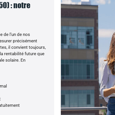
0) : notre
e de l’un de nos
esurer précisément
tes, il convient toujours,
a rentabilité future que
le solaire. En
imal
t
atuitement