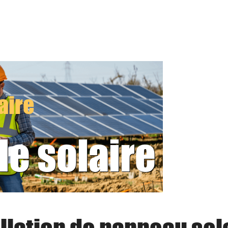
aire
le solaire